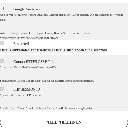
Google Analytics
Cookie von Google für Website-Analysen. Erzeugt statistische Daten darüber, wie der Besucher die Website
nutzt.
Anbieter:
Google Ireland Ltd., Gordon House, Barrow Street, Dublin 4, Ireland
Speicherdauer:
https://policies.google.com/privacy
Essenziell
Details einblenden
für Essenziell
Details ausblenden
für Essenziell
Contao HTTPS CSRF Token
Schützt vor Cross-Site-Request-Forgery Angriffen.
Speicherdauer:
Dieses Cookie bleibt nur für die aktuelle Browsersitzung bestehen.
PHP SESSION ID
Speichert die aktuelle PHP-Session.
Speicherdauer:
Dieses Cookie bleibt nur für die aktuelle Browsersitzung bestehen.
ALLE ABLEHNEN