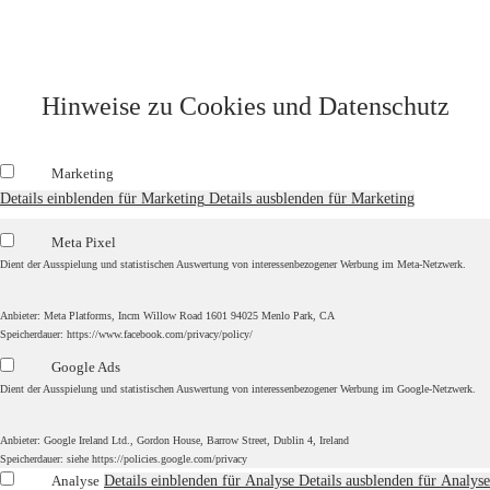
weiterer Angebote ein. Die Einwilligung ist jederzeit widerruflich.*
Sind Sie ein Roboter?
Absenden
Hinweise zu Cookies und Datenschutz
Marketing
Details einblenden
für Marketing
Details ausblenden
für Marketing
Meta Pixel
Dient der Ausspielung und statistischen Auswertung von interessenbezogener Werbung im Meta-Netzwerk.
Anbieter:
Meta Platforms, Incm Willow Road 1601 94025 Menlo Park, CA
Speicherdauer:
https://www.facebook.com/privacy/policy/
Google Ads
Dient der Ausspielung und statistischen Auswertung von interessenbezogener Werbung im Google-Netzwerk.
Anbieter:
Google Ireland Ltd., Gordon House, Barrow Street, Dublin 4, Ireland
Speicherdauer:
siehe https://policies.google.com/privacy
Analyse
Details einblenden
für Analyse
Details ausblenden
für Analyse